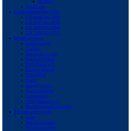
ab 2000
Personalia
Landesnachrichten (LN)
LN heute bis 2020
LN 2019 bis 2010
LN 2010 bis 1994
LN 1994 bis 1973
Bezirksgruppen
Landesverein
Aachen
Bergisches Land
Bochum-Witten
DFG Bonn e.V.
Castrop-Rauxel
Düsseldorf
Essen
Hagen-Siegen
Hochsauerland
Leverkusen
DFG Münster e.V.
Recklinghausen-Dorsten
Termine und Events
Liste
Monatskalender
Wochenkalender