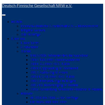
Skip
Deutsch-Finnische Gesellschaft NRW e.V.
to
main
Toggle
content
navigation
HOME
Deutsch-Finnische Gesellschaft e.V. – Bundesverein
Mitglied werden
Alle Beiträge
Über uns
Unser Team
Gastschüler
Archiv
1987-1998: Wintertreffen im Sauerland
2007: 100 Jahre Frauenwahlrecht
2009: 35 Jahre DFG NRW
2010: Lapplandtag in Dortmund
2012: Aalto-Tag in Essen
2013/14: 40 Jahre DFG NRW
2014: Finnland-Tage in Hagen
2015/16: Runebergtag in Hamm
2016: Ausstellung Sehnsucht Finnland in Hamm
Historie
ab 1950 bis 1980 – Die Anfänge
Die 80er- und 90er Jahre