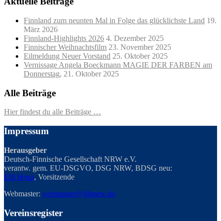
Aktuelle Beiträge
Finnland zum neunten Mal in Folge das glücklichste Land
19.
März 2026
Finnland-Highlights 2026
4. Dezember 2025
Finnischer Weihnachtsfilm
23. November 2025
Eilmeldung Neuer Vorstand
25. Oktober 2025
Vernissage Angela Boeckmann MAGIE DER FARBEN am
Donnerstag,
21. Oktober 2025
Alle Beiträge
Hier findest du alle Beiträge …
Impressum
Herausgeber
Deutsch-Finnische Gesellschaft NRW e.V.
verantw. gem. EU-DSGVO, DSG NRW, BDSG neu:
Elfi Heua
, Vorsitzende
Webmaster:
webmaster@dfgnrw.de
Vereinsregister