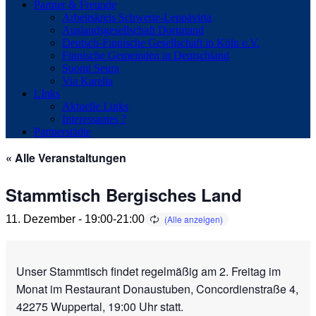
Partner & Freunde
Arbeitskreis Schwerte-Leppävirta
Auslandsgesellschaft Dortmund
Deutsch-Finnische Gesellschaft in Köln e.V.
Finnische Gemeinden in Deutschland
Suomi Seura
Via Karelia
LInks
Aktuelle Links
Interessantes ?
Partnerstädte
« Alle Veranstaltungen
Stammtisch Bergisches Land
11. Dezember - 19:00
-
21:00
Unser Stammtisch findet regelmäßig am 2. Freitag im
Monat im Restaurant Donaustuben, Concordienstraße 4,
42275 Wuppertal, 19:00 Uhr statt.