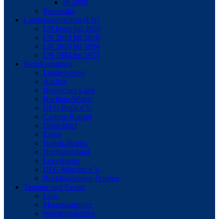
ab 2000
Personalia
Landesnachrichten (LN)
LN heute bis 2020
LN 2019 bis 2010
LN 2010 bis 1994
LN 1994 bis 1973
Bezirksgruppen
Landesverein
Aachen
Bergisches Land
Bochum-Witten
DFG Bonn e.V.
Castrop-Rauxel
Düsseldorf
Essen
Hagen-Siegen
Hochsauerland
Leverkusen
DFG Münster e.V.
Recklinghausen-Dorsten
Termine und Events
Liste
Monatskalender
Wochenkalender