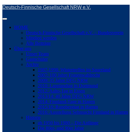
Skip
Deutsch-Finnische Gesellschaft NRW e.V.
to
main
Toggle
content
navigation
HOME
Deutsch-Finnische Gesellschaft e.V. – Bundesverein
Mitglied werden
Alle Beiträge
Über uns
Unser Team
Gastschüler
Archiv
1987-1998: Wintertreffen im Sauerland
2007: 100 Jahre Frauenwahlrecht
2009: 35 Jahre DFG NRW
2010: Lapplandtag in Dortmund
2012: Aalto-Tag in Essen
2013/14: 40 Jahre DFG NRW
2014: Finnland-Tage in Hagen
2015/16: Runebergtag in Hamm
2016: Ausstellung Sehnsucht Finnland in Hamm
Historie
ab 1950 bis 1980 – Die Anfänge
Die 80er- und 90er Jahre