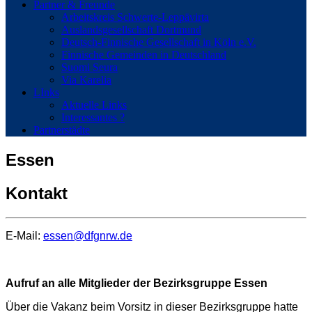
Partner & Freunde
Arbeitskreis Schwerte-Leppävirta
Auslandsgesellschaft Dortmund
Deutsch-Finnische Gesellschaft in Köln e.V.
Finnische Gemeinden in Deutschland
Suomi Seura
Via Karelia
LInks
Aktuelle Links
Interessantes ?
Partnerstädte
Essen
Kontakt
E-Mail:
essen@dfgnrw.de
Aufruf an alle Mitglieder der Bezirksgruppe Essen
Über die Vakanz beim Vorsitz in dieser Bezirksgruppe hatte