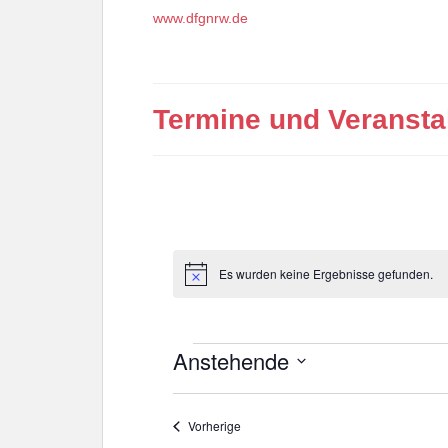
www.dfgnrw.de
Termine und Veransta
Es wurden keine Ergebnisse gefunden.
H
i
n
w
e
Veranstaltungen
Anstehende
i
s
D
a
Veranstaltungen
Vorherige
t