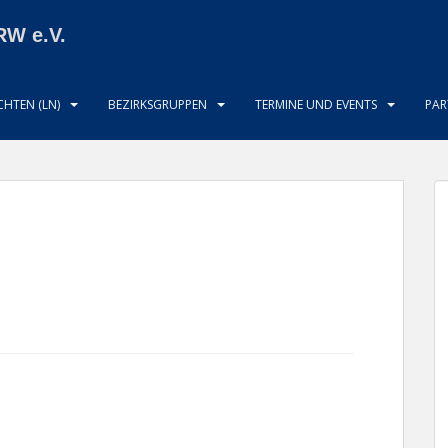
RW e.V.
HTEN (LN)
BEZIRKSGRUPPEN
TERMINE UND EVENTS
PAR