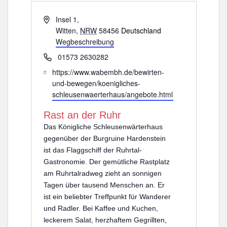
A
Insel 1,
d
Witten
,
NRW
58456
Deutschland
r
Wegbeschreibung
e
T
01573 2630282
s
e
W
https://www.wabembh.de/bewirten-
s
l
e
und-bewegen/koenigliches-
e
e
b
schleusenwaerterhaus/angebote.html
f
s
o
Rast an der Ruhr
e
n
i
Das Königliche Schleusenwärterhaus
t
gegenüber der Burgruine Hardenstein
e
ist das Flaggschiff der Ruhrtal-
Gastronomie. Der gemütliche Rastplatz
am Ruhrtalradweg zieht an sonnigen
Tagen über tausend Menschen an. Er
ist ein beliebter Treffpunkt für Wanderer
und Radler. Bei Kaffee und Kuchen,
leckerem Salat, herzhaftem Gegrillten,