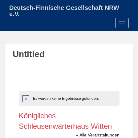
S
Deutsch-Finnische Gesellschaft NRW
k
e.V.
i
TOGGLE
p
t
o
m
Untitled
a
i
n
c
o
n
t
Es wurden keine Ergebnisse gefunden.
H
e
i
n
n
Königliches
w
t
e
Schleusenwärterhaus Witten
i
s
« Alle Veranstaltungen