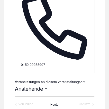
T
0152 29955907
e
l
e
Veranstaltungen an diesem veranstaltungsort
f
Anstehende
o
D
n
a
Heute
VORHERIGE
NÄCHSTE
t
VERANSTALTUNGEN
VERANSTALTUNGE