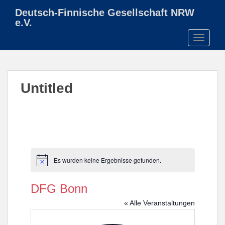
S
Deutsch-Finnische Gesellschaft NRW
k
e.V.
i
TOGGLE
p
t
o
m
Untitled
a
i
n
c
o
n
t
Es wurden keine Ergebnisse gefunden.
H
e
i
n
n
DFG Bonn
w
t
e
« Alle Veranstaltungen
i
s