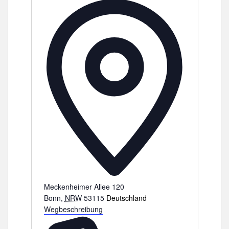
A
d
r
e
s
s
e
Meckenheimer Allee 120
Bonn
,
NRW
53115
Deutschland
Wegbeschreibung