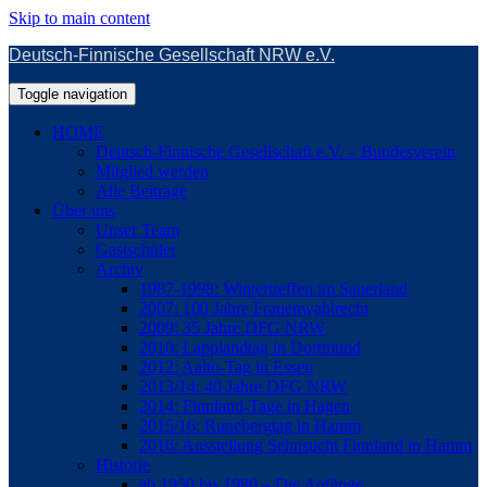
Skip to main content
Deutsch-Finnische Gesellschaft NRW e.V.
Toggle navigation
HOME
Deutsch-Finnische Gesellschaft e.V. – Bundesverein
Mitglied werden
Alle Beiträge
Über uns
Unser Team
Gastschüler
Archiv
1987-1998: Wintertreffen im Sauerland
2007: 100 Jahre Frauenwahlrecht
2009: 35 Jahre DFG NRW
2010: Lapplandtag in Dortmund
2012: Aalto-Tag in Essen
2013/14: 40 Jahre DFG NRW
2014: Finnland-Tage in Hagen
2015/16: Runebergtag in Hamm
2016: Ausstellung Sehnsucht Finnland in Hamm
Historie
ab 1950 bis 1980 – Die Anfänge