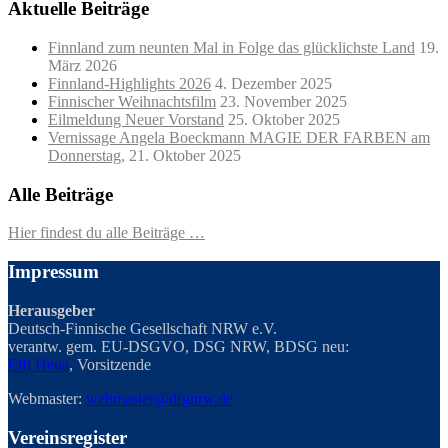
Aktuelle Beiträge
Finnland zum neunten Mal in Folge das glücklichste Land
19.
März 2026
Finnland-Highlights 2026
4. Dezember 2025
Finnischer Weihnachtsfilm
23. November 2025
Eilmeldung Neuer Vorstand
25. Oktober 2025
Vernissage Angela Boeckmann MAGIE DER FARBEN am
Donnerstag,
21. Oktober 2025
Alle Beiträge
Hier findest du alle Beiträge …
Impressum
Herausgeber
Deutsch-Finnische Gesellschaft NRW e.V.
verantw. gem. EU-DSGVO, DSG NRW, BDSG neu:
Elfi Heua
, Vorsitzende
Webmaster:
webmaster@dfgnrw.de
Vereinsregister