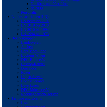
Die 80er- und 90er Jahre
ab 2000
Personalia
Landesnachrichten (LN)
LN heute bis 2020
LN 2019 bis 2010
LN 2010 bis 1994
LN 1994 bis 1973
Bezirksgruppen
Landesverein
Aachen
Bergisches Land
Bochum-Witten
DFG Bonn e.V.
Castrop-Rauxel
Düsseldorf
Essen
Hagen-Siegen
Hochsauerland
Leverkusen
DFG Münster e.V.
Recklinghausen-Dorsten
Termine und Events
Liste
Monatskalender