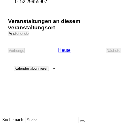
Telefon
0152 29955907
Veranstaltungen an diesem
veranstaltungsort
Anstehende
Datum
wählen.
Heute
Vorherige
Nächste
Veranstaltungen
Veransta
Kalender abonnieren
Suche nach: