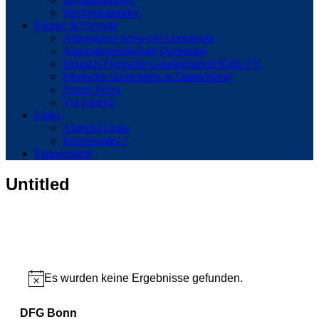
Wochenkalender
Partner & Freunde
Arbeitskreis Schwerte-Leppävirta
Auslandsgesellschaft Dortmund
Deutsch-Finnische Gesellschaft in Köln e.V.
Finnische Gemeinden in Deutschland
Suomi Seura
Via Karelia
LInks
Aktuelle Links
Interessantes ?
Partnerstädte
Untitled
Es wurden keine Ergebnisse gefunden.
Hinweis
DFG Bonn