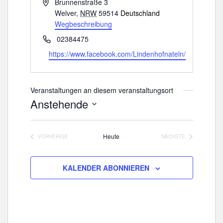
A
Brunnenstraße 3
d
Welver
,
NRW
59514
Deutschland
r
Wegbeschreibung
e
T
02384475
s
e
W
https://www.facebook.com/Lindenhofnateln/
s
l
e
e
e
b
f
s
Veranstaltungen an diesem veranstaltungsort
o
e
Anstehende
n
i
D
t
a
e
Heute
VORHERIGE
NÄCHSTE
t
VERANSTALTUNGEN
VERANSTALTUNGE
u
m
KALENDER ABONNIEREN
w
ä
h
l
e