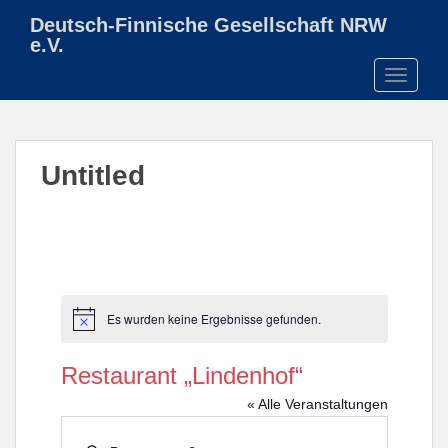
S
Deutsch-Finnische Gesellschaft NRW
k
e.V.
i
TOGGLE
p
t
o
m
Untitled
a
i
n
c
o
n
t
Es wurden keine Ergebnisse gefunden.
H
e
i
n
n
Restaurant „Lindenhof“
w
t
e
« Alle Veranstaltungen
i
s