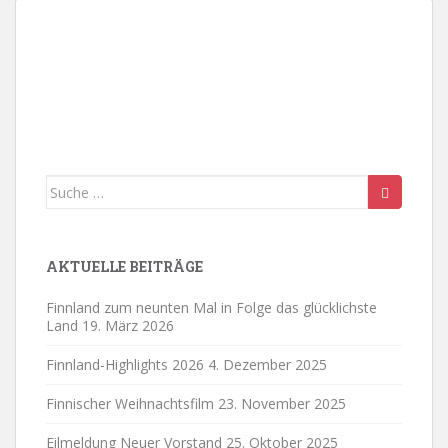
a
a
a
i
2
2
2
0
4
5
y
y
y
s
0
0
,
2
,
,
2
.
2
.
2
.
6
d
2
2
6
6
0
a
0
0
2
y
2
2
6
6
.
6
Suche
nach:
AKTUELLE BEITRÄGE
Finnland zum neunten Mal in Folge das glücklichste
Land
19. März 2026
Finnland-Highlights 2026
4. Dezember 2025
Finnischer Weihnachtsfilm
23. November 2025
Eilmeldung Neuer Vorstand
25. Oktober 2025