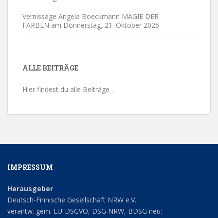
Vernissage Angela Boeckmann MAGIE DER
FARBEN am Donnerstag,
21. Oktober 2025
ALLE BEITRÄGE
Hier findest du alle Beiträge …
IMPRESSUM
Herausgeber
Deutsch-Finnische Gesellschaft NRW e.V.
verantw. gem. EU-DSGVO, DSG NRW, BDSG neu: