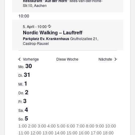
Restaurant "Auf der Hörn"
Mies-van-der-Rohe-
d
n
Str.10, Aachen
e
g
r
10:00
h
o
W
5. April - 10:00
l
i
Nordic Walking – Lauftreff
u
e
n
Parkplatz Ev. Krankenhaus
Grutholzallee 21,
d
g
Castrop-Rauxel
e
r
h
Vorherige
Diese Woche
Nächste
o
W
30
l
Mo.
u
o
31
n
Di.
c
g
1
Mi.
h
2
Do.
e
3
Fr.
v
4
o
Sa.
5
n
So.
V
0
1:00
2:00
3:00
4:00
5:00
6:00
7:00
8:00
9:00
10:00
:
11:00
12:00
13:00
14:00
15:00
16:00
17:00
18:00