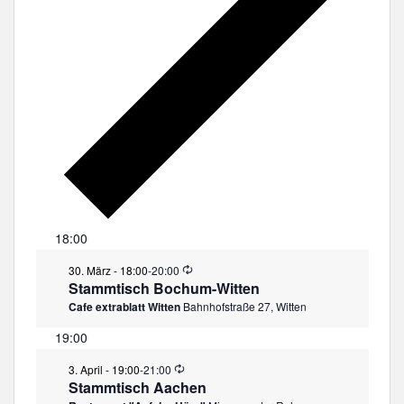
18:00
W
30. März - 18:00
-
20:00
i
Stammtisch Bochum-Witten
e
Cafe extrablatt Witten
Bahnhofstraße 27, Witten
d
e
19:00
r
h
W
3. April - 19:00
-
21:00
o
i
Stammtisch Aachen
l
e
u