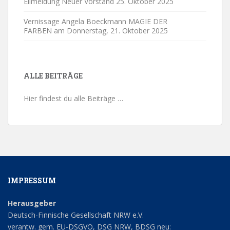
Eilmeldung Neuer Vorstand
25. Oktober 2025
Vernissage Angela Boeckmann MAGIE DER
FARBEN am Donnerstag,
21. Oktober 2025
ALLE BEITRÄGE
Hier findest du alle Beiträge …
IMPRESSUM
Herausgeber
Deutsch-Finnische Gesellschaft NRW e.V.
verantw. gem. EU-DSGVO, DSG NRW, BDSG neu: