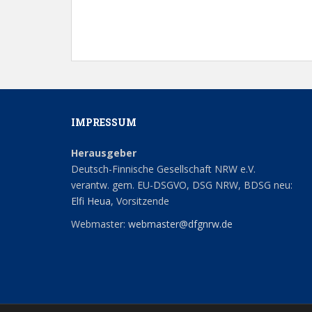
17:00
18:00
19:00
20:00
IMPRESSUM
Herausgeber
21:00
Deutsch-Finnische Gesellschaft NRW e.V.
verantw. gem. EU-DSGVO, DSG NRW, BDSG neu:
22:00
Elfi Heua
, Vorsitzende
23:00
Webmaster:
webmaster@dfgnrw.de
0:00