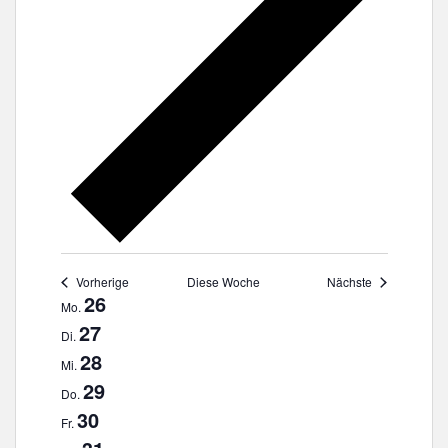
Vorherige
Diese Woche
Nächste
W
26
Mo.
o
27
Di.
c
28
Mi.
h
29
Do.
e
30
Fr.
v