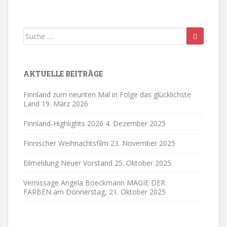
2
2
2
9
0
0
0
a
a
a
a
a
a
a
5
0
0
,
2
2
2
y
y
y
y
y
y
y
2
2
2
5
5
5
Suche
.
5
.
5
.
0
.
.
.
.
nach:
2
5
AKTUELLE BEITRÄGE
Finnland zum neunten Mal in Folge das glücklichste
Land
19. März 2026
Finnland-Highlights 2026
4. Dezember 2025
Finnischer Weihnachtsfilm
23. November 2025
Eilmeldung Neuer Vorstand
25. Oktober 2025
Vernissage Angela Boeckmann MAGIE DER
FARBEN am Donnerstag,
21. Oktober 2025