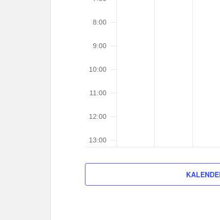
a
2
2
2
a
a
a
5
0
0
l
y
y
y
2
2
8:00
t
.
5
.
5
.
u
9:00
n
g
10:00
e
n
11:00
12:00
13:00
14:00
KALENDE
15:00
16:00