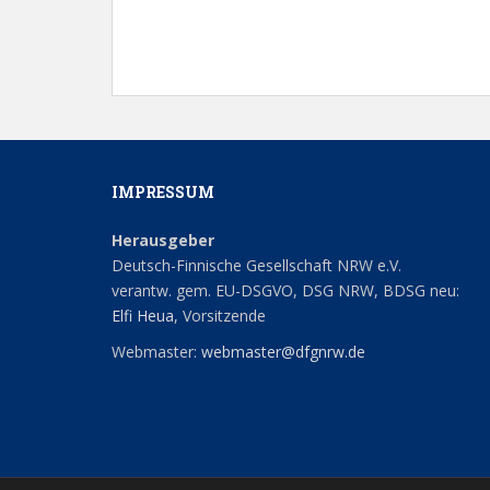
17:00
18:00
19:00
20:00
IMPRESSUM
Herausgeber
21:00
Deutsch-Finnische Gesellschaft NRW e.V.
verantw. gem. EU-DSGVO, DSG NRW, BDSG neu:
22:00
Elfi Heua
, Vorsitzende
23:00
Webmaster:
webmaster@dfgnrw.de
0:00