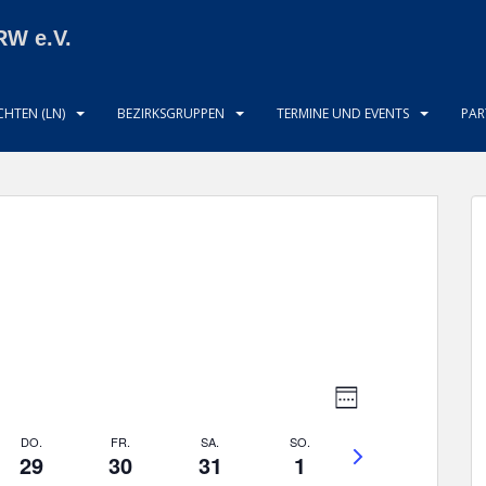
RW e.V.
HTEN (LN)
BEZIRKSGRUPPEN
TERMINE UND EVENTS
PAR
A
V
W
e
n
O
r
C
DO.
FR.
SA.
SO.
s
N
H
29
30
31
1
a
i
ä
E