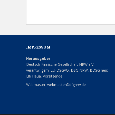
17:00
18:00
19:00
20:00
IMPRESSUM
Herausgeber
21:00
Deutsch-Finnische Gesellschaft NRW e.V.
verantw. gem. EU-DSGVO, DSG NRW, BDSG neu:
22:00
Elfi Heua
, Vorsitzende
23:00
Webmaster:
webmaster@dfgnrw.de
0:00