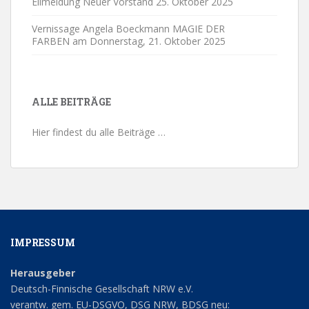
Eilmeldung Neuer Vorstand
25. Oktober 2025
Vernissage Angela Boeckmann MAGIE DER
FARBEN am Donnerstag,
21. Oktober 2025
ALLE BEITRÄGE
Hier findest du alle Beiträge …
IMPRESSUM
Herausgeber
Deutsch-Finnische Gesellschaft NRW e.V.
verantw. gem. EU-DSGVO, DSG NRW, BDSG neu: