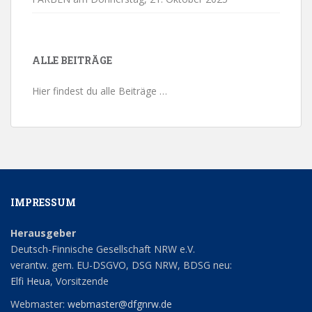
ALLE BEITRÄGE
Hier findest du alle Beiträge …
IMPRESSUM
Herausgeber
Deutsch-Finnische Gesellschaft NRW e.V.
verantw. gem. EU-DSGVO, DSG NRW, BDSG neu:
Elfi Heua
, Vorsitzende
Webmaster:
webmaster@dfgnrw.de