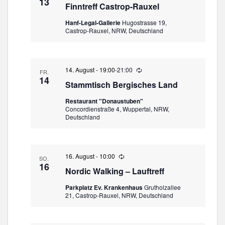
a
t
13
m
Finntreff Castrop-Rauxel
e
l
e
w
d
t
Hanf-Legal-Gallerie
Hugostrasse 19,
e
ä
n
Castrop-Rauxel, NRW, Deutschland
u
r
h
-
h
n
l
o
N
g
l
e
u
a
A
14. August - 19:00
-
21:00
W
n
FR.
n
n
v
i
14
g
.
Stammtisch Bergisches Land
e
s
i
d
i
Restaurant "Donaustuben"
e
g
Concordienstraße 4, Wuppertal, NRW,
c
r
a
Deutschland
h
h
o
t
t
l
e
u
i
n
n
o
16. August - 10:00
W
SO.
g
-
i
16
n
Nordic Walking – Lauftreff
e
N
d
a
Parkplatz Ev. Krankenhaus
Grutholzallee
e
21, Castrop-Rauxel, NRW, Deutschland
r
v
h
i
o
g
l