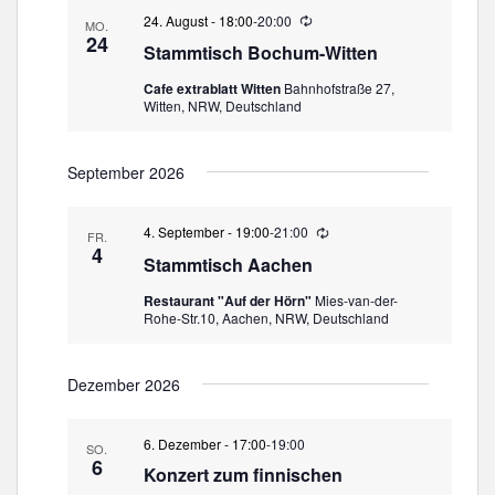
u
a
24. August - 18:00
-
20:00
W
MO.
n
t
i
24
g
Stammtisch Bochum-Witten
e
i
d
o
Cafe extrablatt Witten
Bahnhofstraße 27,
e
Witten, NRW, Deutschland
n
r
h
o
l
September 2026
u
n
g
4. September - 19:00
-
21:00
W
FR.
i
4
Stammtisch Aachen
e
d
Restaurant "Auf der Hörn"
Mies-van-der-
e
Rohe-Str.10, Aachen, NRW, Deutschland
r
h
o
l
Dezember 2026
u
n
g
6. Dezember - 17:00
-
19:00
SO.
6
Konzert zum finnischen