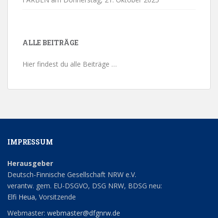
ALLE BEITRÄGE
Hier findest du alle Beiträge …
IMPRESSUM
Herausgeber
Deutsch-Finnische Gesellschaft NRW e.V.
verantw. gem. EU-DSGVO, DSG NRW, BDSG neu:
Elfi Heua
, Vorsitzende
Webmaster:
webmaster@dfgnrw.de