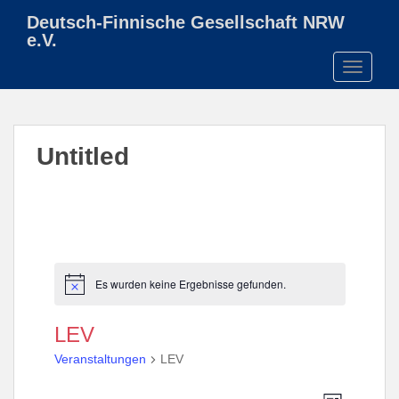
S
Deutsch-Finnische Gesellschaft NRW
k
e.V.
i
TOGGLE
p
t
o
m
Untitled
a
i
n
c
o
n
t
Es wurden keine Ergebnisse gefunden.
H
e
i
n
n
LEV
w
t
e
Veranstaltungen
LEV
i
s