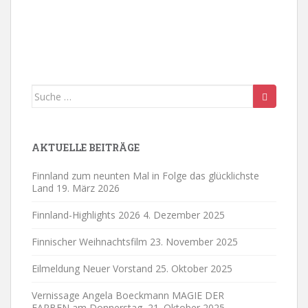
n
o
-
n
N
a
v
i
Suche
g
nach:
a
t
i
AKTUELLE BEITRÄGE
o
n
Finnland zum neunten Mal in Folge das glücklichste
Land
19. März 2026
Finnland-Highlights 2026
4. Dezember 2025
Finnischer Weihnachtsfilm
23. November 2025
Eilmeldung Neuer Vorstand
25. Oktober 2025
Vernissage Angela Boeckmann MAGIE DER
FARBEN am Donnerstag,
21. Oktober 2025