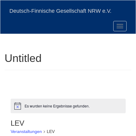
Skip
to
Deutsch-Finnische Gesellschaft NRW e.V.
main
content
Toggle n
Untitled
Es wurden keine Ergebnisse gefunden.
Hinweis
LEV
Veranstaltungen
LEV