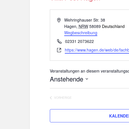
e
i
s
A
Wehringhauser Str. 38
d
Hagen
,
NRW
58089
Deutschland
r
Wegbeschreibung
e
T
02331 2073622
s
e
W
https://www.hagen.de/web/de/fach
s
l
e
e
e
b
f
s
Veranstaltungen an diesem veranstaltungso
o
e
Anstehende
n
i
D
t
a
e
VORHERIGE
t
VERANSTALTUNGEN
u
m
KALENDE
w
ä