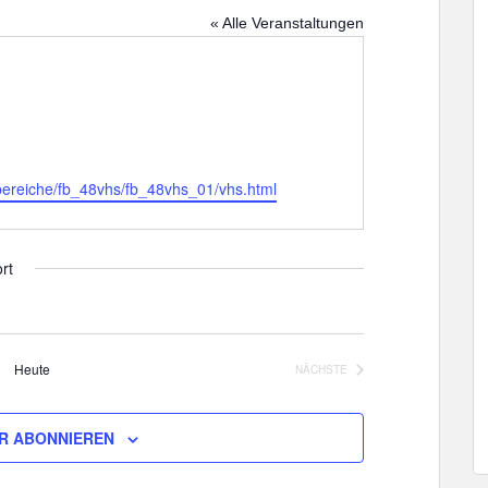
« Alle Veranstaltungen
bereiche/fb_48vhs/fb_48vhs_01/vhs.html
rt
Heute
NÄCHSTE
VERANSTALTUNGEN
R ABONNIEREN