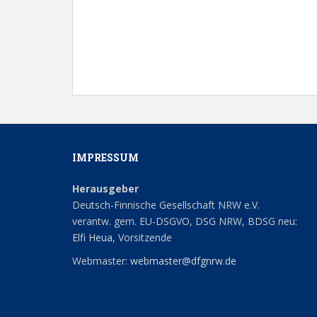
h
l
e
n
.
IMPRESSUM
Herausgeber
Deutsch-Finnische Gesellschaft NRW e.V.
verantw. gem. EU-DSGVO, DSG NRW, BDSG neu:
Elfi Heua
, Vorsitzende
Webmaster:
webmaster@dfgnrw.de