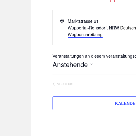
e
i
s
A
Marktstrasse 21
d
Wuppertal-Ronsdorf
,
NRW
Deutsch
r
Wegbeschreibung
e
s
s
Veranstaltungen an diesem veranstaltungso
e
Anstehende
D
a
VORHERIGE
t
VERANSTALTUNGEN
u
m
KALENDE
w
ä
h
l
e