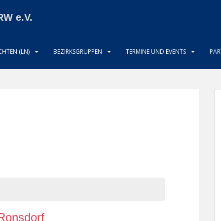
RW e.V.
HTEN (LN)
BEZIRKSGRUPPEN
TERMINE UND EVENTS
PAR
Ronsdorf