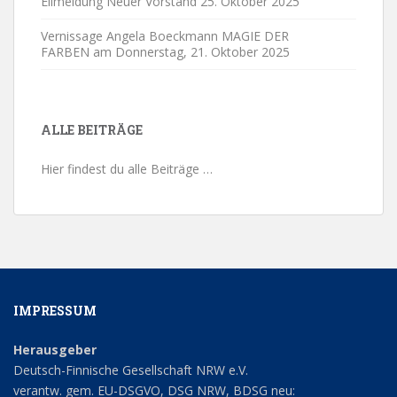
Eilmeldung Neuer Vorstand
25. Oktober 2025
Vernissage Angela Boeckmann MAGIE DER
FARBEN am Donnerstag,
21. Oktober 2025
ALLE BEITRÄGE
Hier findest du alle Beiträge …
IMPRESSUM
Herausgeber
Deutsch-Finnische Gesellschaft NRW e.V.
verantw. gem. EU-DSGVO, DSG NRW, BDSG neu: