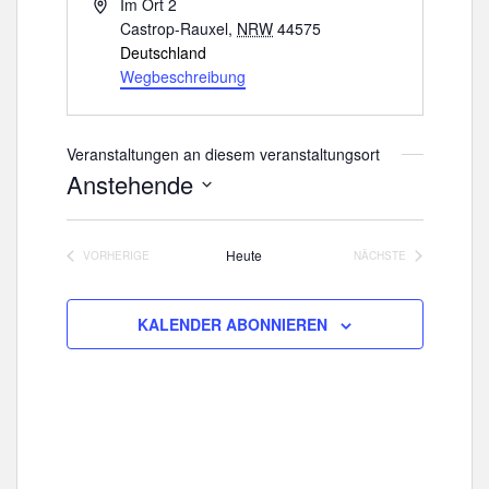
A
Im Ort 2
d
Castrop-Rauxel
,
NRW
44575
r
Deutschland
e
Wegbeschreibung
s
s
e
Veranstaltungen an diesem veranstaltungsort
Anstehende
D
a
Heute
VORHERIGE
NÄCHSTE
t
VERANSTALTUNGEN
VERANSTALTUNGE
u
m
KALENDER ABONNIEREN
w
ä
h
l
e
n