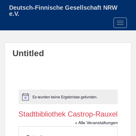
S
Deutsch-Finnische Gesellschaft NRW
k
e.V.
i
TOGGLE
p
t
o
m
Untitled
a
i
n
c
o
n
t
Es wurden keine Ergebnisse gefunden.
H
e
i
n
n
Stadtbibliothek Castrop-Rauxel
w
t
e
« Alle Veranstaltungen
i
s