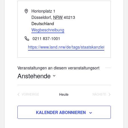
A
Horionplatz 1
d
Düsseldorf
,
NRW
40213
r
Deutschland
e
Wegbeschreibung
s
T
0211 837-1001
s
e
W
https://www.land.nrw/de/tags/staatskanzlei
e
l
e
e
b
f
s
Veranstaltungen an diesem veranstaltungsort
o
e
Anstehende
n
i
D
t
a
e
Heute
VORHERIGE
NÄCHSTE
t
VERANSTALTUNGEN
VERANSTALTUNGE
u
m
KALENDER ABONNIEREN
w
ä