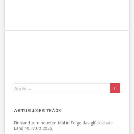
h
l
e
n
.
Suche
nach:
AKTUELLE BEITRÄGE
Finnland zum neunten Mal in Folge das glücklichste
Land
19. März 2026