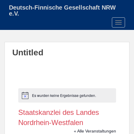
S
Deutsch-Finnische Gesellschaft NRW
k
e.V.
i
TOGGLE
p
t
o
m
Untitled
a
i
n
c
o
n
t
Es wurden keine Ergebnisse gefunden.
H
e
i
n
n
Staatskanzlei des Landes
w
t
e
Nordrhein-Westfalen
i
s
« Alle Veranstaltungen