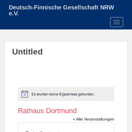
S
Deutsch-Finnische Gesellschaft NRW
k
e.V.
i
TOGGLE
p
t
o
m
Untitled
a
i
n
c
o
n
t
Es wurden keine Ergebnisse gefunden.
H
e
i
n
n
Rathaus Dortmund
w
t
e
« Alle Veranstaltungen
i
s