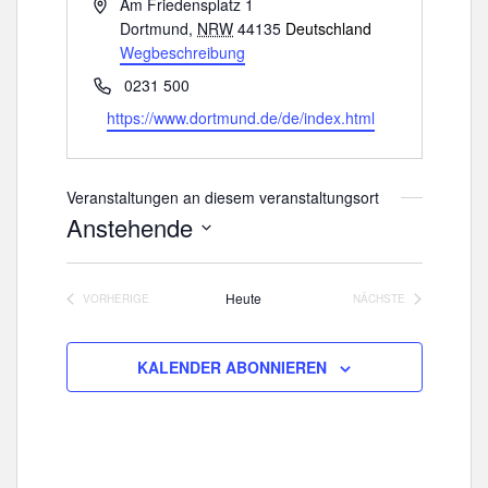
A
Am Friedensplatz 1
d
Dortmund
,
NRW
44135
Deutschland
r
Wegbeschreibung
e
T
0231 500
s
e
W
https://www.dortmund.de/de/index.html
s
l
e
e
e
b
f
s
Veranstaltungen an diesem veranstaltungsort
o
e
Anstehende
n
i
D
t
a
e
Heute
VORHERIGE
NÄCHSTE
t
VERANSTALTUNGEN
VERANSTALTUNGE
u
m
KALENDER ABONNIEREN
w
ä
h
l
e