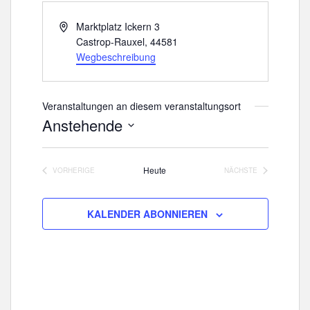
A
Marktplatz Ickern 3
d
Castrop-Rauxel
,
44581
r
Wegbeschreibung
e
s
s
Veranstaltungen an diesem veranstaltungsort
e
Anstehende
D
a
Heute
VORHERIGE
NÄCHSTE
t
VERANSTALTUNGEN
VERANSTALTUNGE
u
m
KALENDER ABONNIEREN
w
ä
h
l
e
n