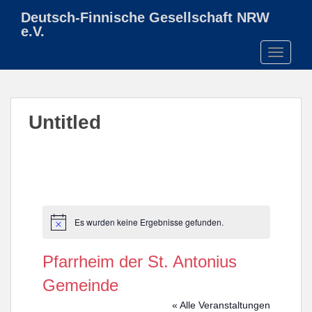
S
Deutsch-Finnische Gesellschaft NRW
k
e.V.
i
TOGGLE
p
t
o
m
Untitled
a
i
n
c
o
n
t
Es wurden keine Ergebnisse gefunden.
H
e
i
n
n
Pfarrheim der St. Antonius
w
t
e
Gemeinde
i
s
« Alle Veranstaltungen