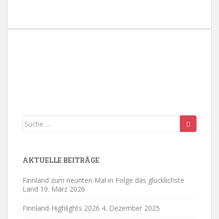
e
n
.
Suche
nach:
AKTUELLE BEITRÄGE
Finnland zum neunten Mal in Folge das glücklichste
Land
19. März 2026
Finnland-Highlights 2026
4. Dezember 2025