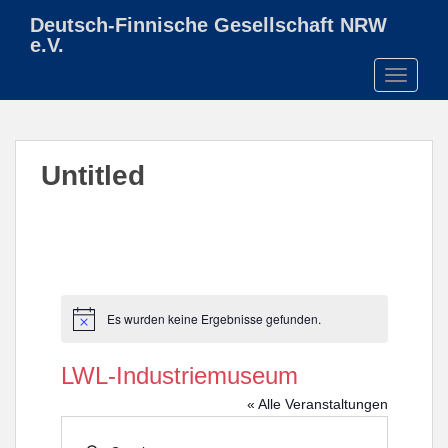
S
Deutsch-Finnische Gesellschaft NRW
k
e.V.
i
TOGGLE
p
t
o
m
Untitled
a
i
n
c
o
n
t
Es wurden keine Ergebnisse gefunden.
H
e
i
n
n
LWL-Industriemuseum
w
t
e
« Alle Veranstaltungen
i
s