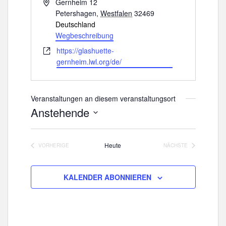
A
Gernheim 12
d
Petershagen
,
Westfalen
32469
r
Deutschland
e
Wegbeschreibung
s
W
https://glashuette-
s
e
gernheim.lwl.org/de/
e
b
s
e
Veranstaltungen an diesem veranstaltungsort
i
Anstehende
t
D
e
a
Heute
VORHERIGE
NÄCHSTE
t
VERANSTALTUNGEN
VERANSTALTUNGE
u
m
KALENDER ABONNIEREN
w
ä
h
l