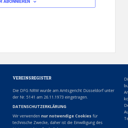
R ABONNIEREN
VEREINSREGISTER
Di
bu
Die DFG NRW wurde am Amtsgericht Düsseldorf unter
An
der Nr. 5141 am 26.11.1973 eingetragen.
ko
De
DATENSCHUTZERKLÄRUNG
Au
Wir verwenden
nur notwendige Cookies
für
Te
technische Zwecke, daher ist die Einwilligung des