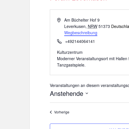
e
i
s
A
Am Büchelter Hof 9
d
Leverkusen
,
NRW
51373
Deutschl
r
Wegbeschreibung
e
T
+492144064141
s
e
s
Kulturzentrum
l
e
Moderner Veranstaltungsort mit Hallen
e
Tanzgastspiele.
f
o
n
Veranstaltungen an diesem veranstaltungso
Anstehende
D
a
Veranstaltungen
Vorherige
t
u
m