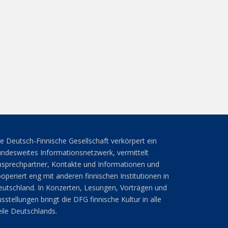
e Deutsch-Finnische Gesellschaft verkörpert ein
ndesweites Informationsnetzwerk, vermittelt
sprechpartner, Kontakte und Informationen und
operiert eng mit anderen finnischen Institutionen in
utschland. In Konzerten, Lesungen, Vorträgen und
sstellungen bringt die DFG finnische Kultur in alle
ile Deutschlands.