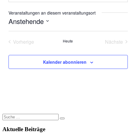
Veranstaltungen an diesem veranstaltungsort
Anstehende
Datum
wählen.
Vorherige
Heute
Nächste
Veranstaltungen
Veranstal
Kalender abonnieren
Suche
nach:
Aktuelle Beiträge