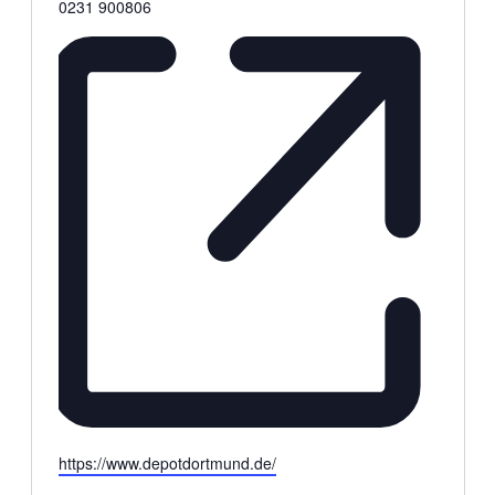
Telefon
0231 900806
Webseite
https://www.depotdortmund.de/