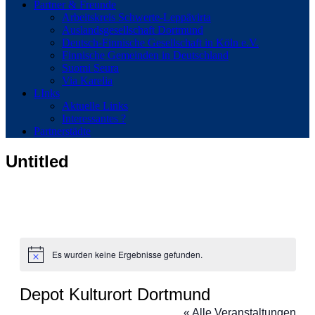
Partner & Freunde
Arbeitskreis Schwerte-Leppävirta
Auslandsgesellschaft Dortmund
Deutsch-Finnische Gesellschaft in Köln e.V.
Finnische Gemeinden in Deutschland
Suomi Seura
Via Karelia
LInks
Aktuelle Links
Interessantes ?
Partnerstädte
Untitled
Es wurden keine Ergebnisse gefunden.
Hinweis
Depot Kulturort Dortmund
« Alle Veranstaltungen