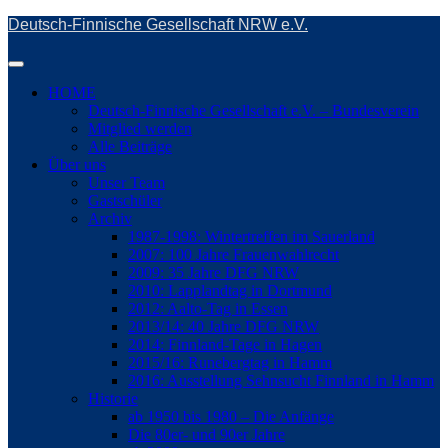
Skip
Deutsch-Finnische Gesellschaft NRW e.V.
to
main
Toggle
content
navigation
HOME
Deutsch-Finnische Gesellschaft e.V. – Bundesverein
Mitglied werden
Alle Beiträge
Über uns
Unser Team
Gastschüler
Archiv
1987-1998: Wintertreffen im Sauerland
2007: 100 Jahre Frauenwahlrecht
2009: 35 Jahre DFG NRW
2010: Lapplandtag in Dortmund
2012: Aalto-Tag in Essen
2013/14: 40 Jahre DFG NRW
2014: Finnland-Tage in Hagen
2015/16: Runebergtag in Hamm
2016: Ausstellung Sehnsucht Finnland in Hamm
Historie
ab 1950 bis 1980 – Die Anfänge
Die 80er- und 90er Jahre