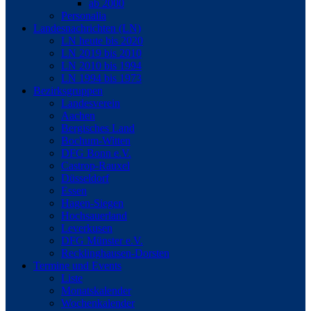
ab 2000
Personalia
Landesnachrichten (LN)
LN heute bis 2020
LN 2019 bis 2010
LN 2010 bis 1994
LN 1994 bis 1973
Bezirksgruppen
Landesverein
Aachen
Bergisches Land
Bochum-Witten
DFG Bonn e.V.
Castrop-Rauxel
Düsseldorf
Essen
Hagen-Siegen
Hochsauerland
Leverkusen
DFG Münster e.V.
Recklinghausen-Dorsten
Termine und Events
Liste
Monatskalender
Wochenkalender