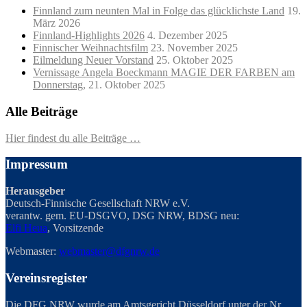
Finnland zum neunten Mal in Folge das glücklichste Land
19.
März 2026
Finnland-Highlights 2026
4. Dezember 2025
Finnischer Weihnachtsfilm
23. November 2025
Eilmeldung Neuer Vorstand
25. Oktober 2025
Vernissage Angela Boeckmann MAGIE DER FARBEN am
Donnerstag,
21. Oktober 2025
Alle Beiträge
Hier findest du alle Beiträge …
Impressum
Herausgeber
Deutsch-Finnische Gesellschaft NRW e.V.
verantw. gem. EU-DSGVO, DSG NRW, BDSG neu:
Elfi Heua
, Vorsitzende
Webmaster:
webmaster@dfgnrw.de
Vereinsregister
Die DFG NRW wurde am Amtsgericht Düsseldorf unter der Nr.