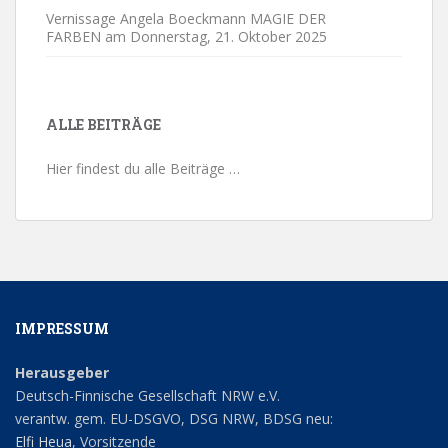
Vernissage Angela Boeckmann MAGIE DER
FARBEN am Donnerstag,
21. Oktober 2025
ALLE BEITRÄGE
Hier findest du alle Beiträge …
IMPRESSUM
Herausgeber
Deutsch-Finnische Gesellschaft NRW e.V.
verantw. gem. EU-DSGVO, DSG NRW, BDSG neu:
Elfi Heua
, Vorsitzende