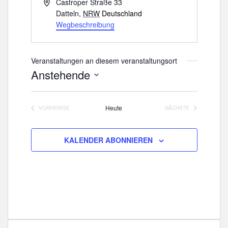
A
Castroper Straße 33
d
Datteln
,
NRW
Deutschland
r
Wegbeschreibung
e
s
s
Veranstaltungen an diesem veranstaltungsort
e
Anstehende
D
a
Heute
VORHERIGE
NÄCHSTE
t
VERANSTALTUNGEN
VERANSTALTUNGE
u
m
KALENDER ABONNIEREN
w
ä
h
l
e
n
.