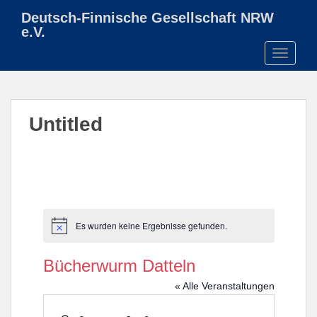
S
Deutsch-Finnische Gesellschaft NRW
k
e.V.
i
TOGGLE
p
t
o
m
Untitled
a
i
n
c
o
n
t
Es wurden keine Ergebnisse gefunden.
H
e
i
n
n
Bücherwurm Datteln
w
t
e
« Alle Veranstaltungen
i
s