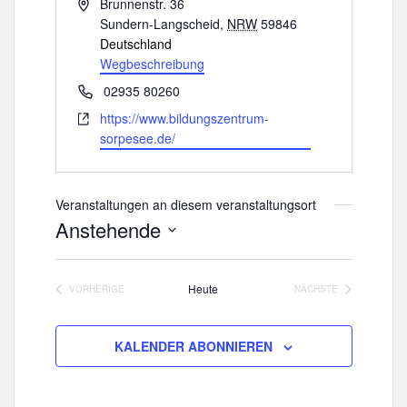
A
Brunnenstr. 36
d
Sundern-Langscheid
,
NRW
59846
r
Deutschland
e
Wegbeschreibung
s
T
02935 80260
s
e
W
https://www.bildungszentrum-
e
l
e
sorpesee.de/
e
b
f
s
o
e
Veranstaltungen an diesem veranstaltungsort
n
i
Anstehende
t
D
e
a
Heute
VORHERIGE
NÄCHSTE
t
VERANSTALTUNGEN
VERANSTALTUNGE
u
m
KALENDER ABONNIEREN
w
ä
h