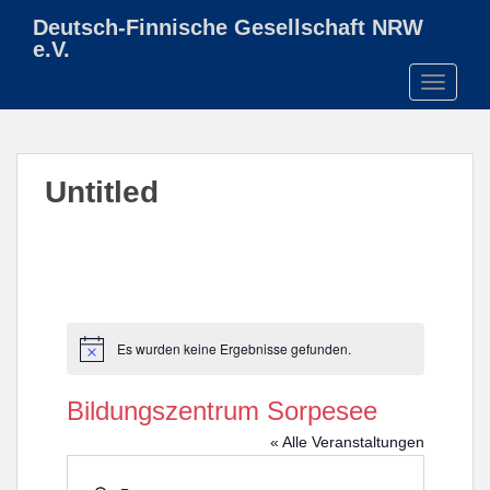
S
Deutsch-Finnische Gesellschaft NRW
k
e.V.
i
TOGGLE
p
t
o
m
Untitled
a
i
n
c
o
n
t
Es wurden keine Ergebnisse gefunden.
H
e
i
n
n
Bildungszentrum Sorpesee
w
t
e
« Alle Veranstaltungen
i
s