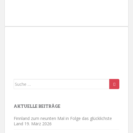
l
e
n
.
Suche
nach:
AKTUELLE BEITRÄGE
Finnland zum neunten Mal in Folge das glücklichste
Land
19. März 2026