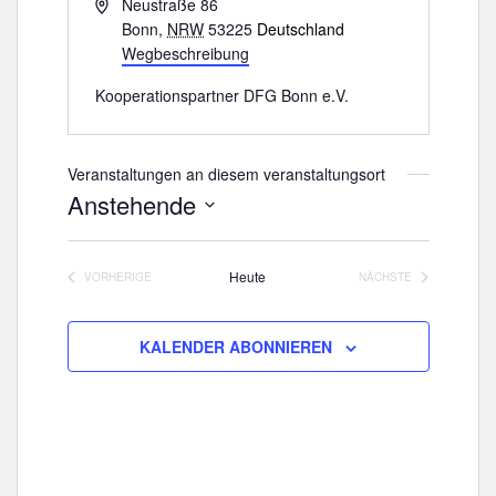
A
Neustraße 86
d
Bonn
,
NRW
53225
Deutschland
r
Wegbeschreibung
e
Kooperationspartner DFG Bonn e.V.
s
s
e
Veranstaltungen an diesem veranstaltungsort
Anstehende
D
a
Heute
VORHERIGE
NÄCHSTE
t
VERANSTALTUNGEN
VERANSTALTUNGE
u
m
KALENDER ABONNIEREN
w
ä
h
l
e
n