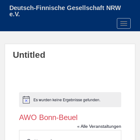
S
Deutsch-Finnische Gesellschaft NRW
k
e.V.
i
TOGGLE
p
t
o
m
Untitled
a
i
n
c
o
n
t
Es wurden keine Ergebnisse gefunden.
H
e
i
n
n
AWO Bonn-Beuel
w
t
e
« Alle Veranstaltungen
i
s