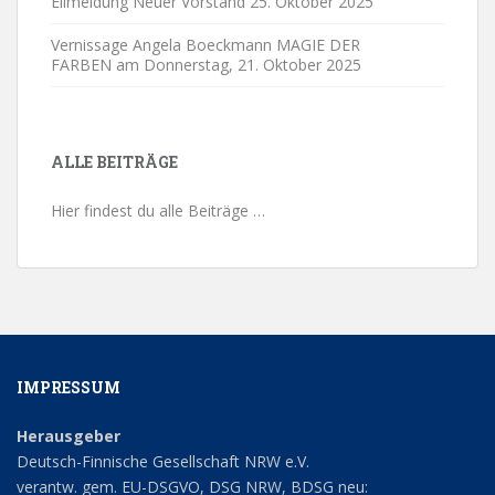
Eilmeldung Neuer Vorstand
25. Oktober 2025
Vernissage Angela Boeckmann MAGIE DER
FARBEN am Donnerstag,
21. Oktober 2025
ALLE BEITRÄGE
Hier findest du alle Beiträge …
IMPRESSUM
Herausgeber
Deutsch-Finnische Gesellschaft NRW e.V.
verantw. gem. EU-DSGVO, DSG NRW, BDSG neu: