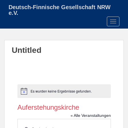
S
Deutsch-Finnische Gesellschaft NRW
k
e.V.
i
TOGGLE
p
t
o
m
Untitled
a
i
n
c
o
n
t
Es wurden keine Ergebnisse gefunden.
H
e
i
n
n
Auferstehungskirche
w
t
e
« Alle Veranstaltungen
i
s