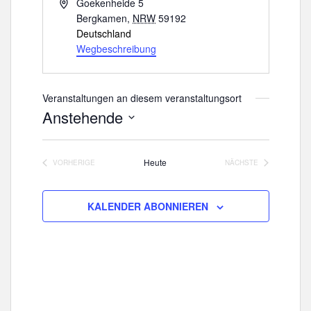
A
Goekenheide 5
d
Bergkamen
,
NRW
59192
r
Deutschland
e
Wegbeschreibung
s
s
e
Veranstaltungen an diesem veranstaltungsort
Anstehende
D
a
Heute
VORHERIGE
NÄCHSTE
t
VERANSTALTUNGEN
VERANSTALTUNGE
u
m
KALENDER ABONNIEREN
w
ä
h
l
e
n