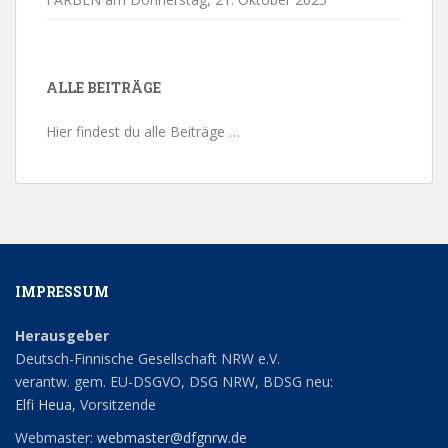
ALLE BEITRÄGE
Hier findest du alle Beiträge …
IMPRESSUM
Herausgeber
Deutsch-Finnische Gesellschaft NRW e.V.
verantw. gem. EU-DSGVO, DSG NRW, BDSG neu:
Elfi Heua
, Vorsitzende
Webmaster:
webmaster@dfgnrw.de