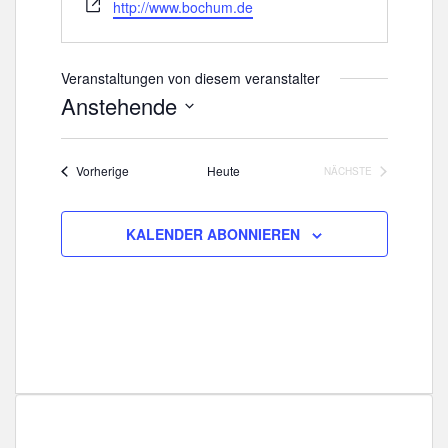
W
http://www.bochum.de
e
b
s
Veranstaltungen von diesem veranstalter
e
Anstehende
i
D
t
a
e
Veranstaltungen
Vorherige
Heute
NÄCHSTE
t
VERANSTALTUNGE
u
m
KALENDER ABONNIEREN
w
ä
h
l
e
n
.