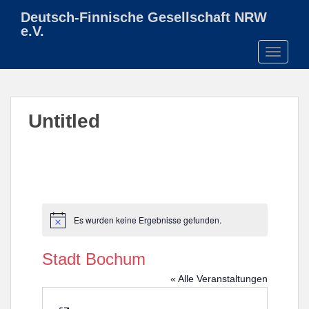
S
Deutsch-Finnische Gesellschaft NRW
k
e.V.
i
TOGGLE
p
t
o
m
Untitled
a
i
n
c
o
n
t
Es wurden keine Ergebnisse gefunden.
H
e
i
n
n
Stadt Bochum
w
t
e
« Alle Veranstaltungen
i
s