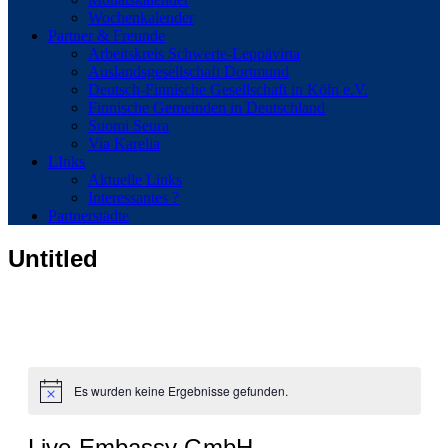
Wochenkalender
Partner & Freunde
Arbeitskreis Schwerte-Leppävirta
Auslandsgesellschaft Dortmund
Deutsch-Finnische Gesellschaft in Köln e.V.
Finnische Gemeinden in Deutschland
Suomi Seura
Via Karelia
LInks
Aktuelle Links
Interessantes ?
Partnerstädte
Untitled
Es wurden keine Ergebnisse gefunden.
Hinweis
Live-Embassy GmbH