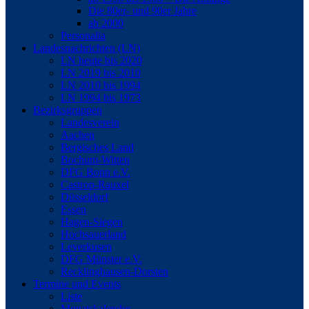
Die 80er- und 90er Jahre
ab 2000
Personalia
Landesnachrichten (LN)
LN heute bis 2020
LN 2019 bis 2010
LN 2010 bis 1994
LN 1994 bis 1973
Bezirksgruppen
Landesverein
Aachen
Bergisches Land
Bochum-Witten
DFG Bonn e.V.
Castrop-Rauxel
Düsseldorf
Essen
Hagen-Siegen
Hochsauerland
Leverkusen
DFG Münster e.V.
Recklinghausen-Dorsten
Termine und Events
Liste
Monatskalender