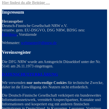
Hier findest du alle Beiträge …
Impressum
Herausgeber
Deutsch-Finnische Gesellschaft NRW e.V.
verantw. gem. EU-DSGVO, DSG NRW, BDSG neu:
Elfi Heua
, Vorsitzende
Webmaster:
webmaster@dfgnrw.de
Vereinsregister
Die DFG NRW wurde am Amtsgericht Düsseldorf unter der Nr.
5141 am 26.11.1973 eingetragen.
DATENSCHUTZERKLÄRUNG
Wir verwenden
nur notwendige Cookies
für technische Zwecke,
daher ist die Einwilligung des Nutzers nicht erforderlich.
Die Deutsch-Finnische Gesellschaft verkörpert ein bundesweites
Informationsnetzwerk, vermittelt Ansprechpartner, Kontakte und
Informationen und kooperiert eng mit anderen finnischen
Institutionen in Deutschland. In Konzerten, Lesungen, Vorträgen