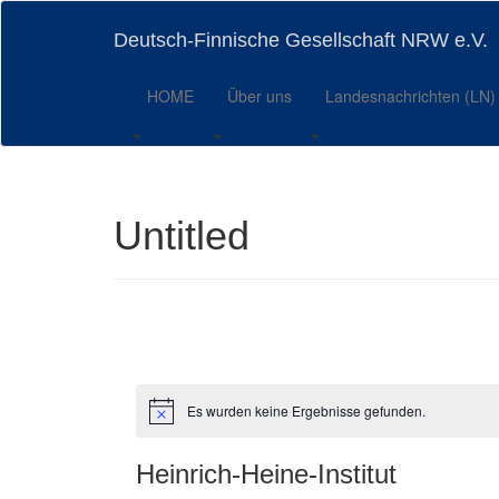
Skip
to
Deutsch-Finnische Gesellschaft NRW e.V.
main
content
HOME
Über uns
Landesnachrichten (LN)
Untitled
Es wurden keine Ergebnisse gefunden.
Hinweis
Heinrich-Heine-Institut