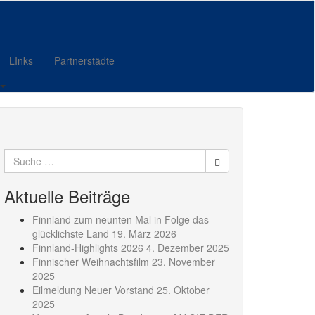
LInks
Partnerstädte
Suche
nach:
Aktuelle Beiträge
Finnland zum neunten Mal in Folge das
glücklichste Land
19. März 2026
Finnland-Highlights 2026
4. Dezember 2025
Finnischer Weihnachtsfilm
23. November
2025
Eilmeldung Neuer Vorstand
25. Oktober
2025