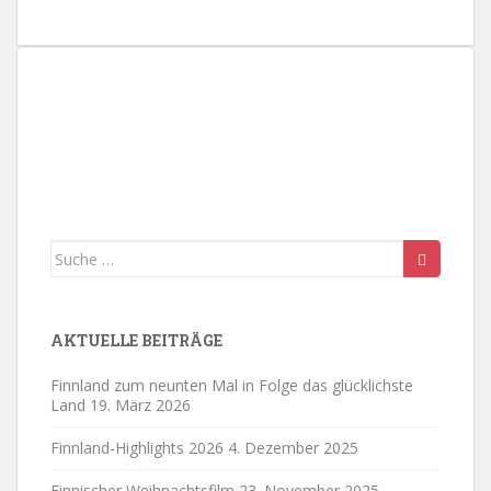
n
.
Suche
nach:
AKTUELLE BEITRÄGE
Finnland zum neunten Mal in Folge das glücklichste
Land
19. März 2026
Finnland-Highlights 2026
4. Dezember 2025
Finnischer Weihnachtsfilm
23. November 2025