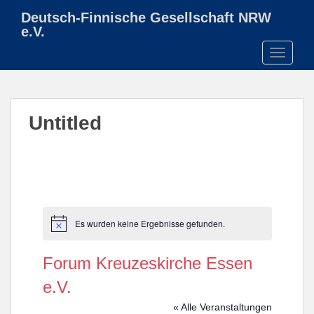
S
Deutsch-Finnische Gesellschaft NRW
k
e.V.
i
TOGGLE
p
t
o
m
Untitled
a
i
n
c
o
n
t
Es wurden keine Ergebnisse gefunden.
H
e
i
n
n
Forum Kreuzeskirche Essen
w
t
e
e.V.
i
s
« Alle Veranstaltungen