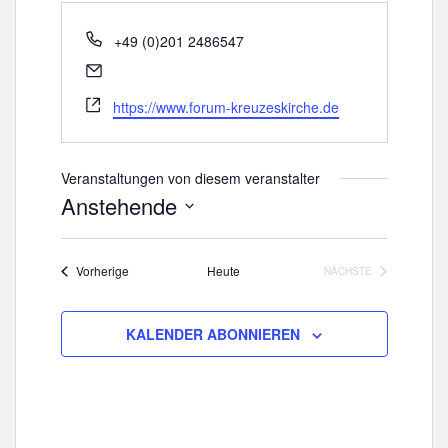
T
+49 (0)201 2486547
e
E
l
m
W
e
https://www.forum-kreuzeskirche.de
a
e
f
i
b
o
l
s
n
Veranstaltungen von diesem veranstalter
e
Anstehende
i
D
t
a
e
Veranstaltungen
Vorherige
Heute
NÄCHSTE
t
VERANSTALTUNGE
u
m
KALENDER ABONNIEREN
w
ä
h
l
e