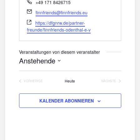
T
+49 171 8426715
e
E
finnfriends@finnfriends.eu
l
m
W
e
https://dfgnrw.de/partner-
a
e
f
freunde/finnfriends-odenthal-e-v
i
b
o
l
s
n
e
Veranstaltungen von diesem veranstalter
i
Anstehende
t
D
e
a
Heute
VORHERIGE
NÄCHSTE
t
VERANSTALTUNGEN
VERANSTALTUNGE
u
m
KALENDER ABONNIEREN
w
ä
h
l
e