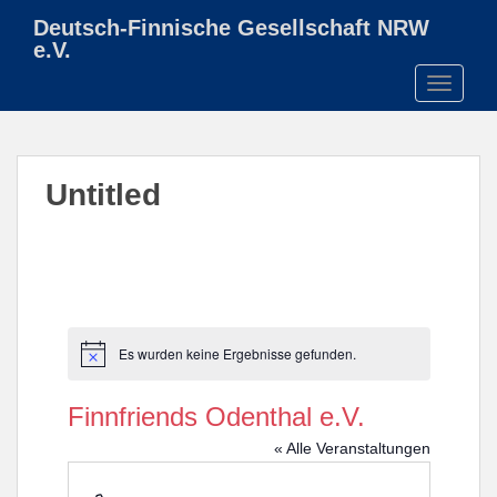
S
Deutsch-Finnische Gesellschaft NRW
k
e.V.
i
TOGGLE
p
t
o
m
Untitled
a
i
n
c
o
n
t
Es wurden keine Ergebnisse gefunden.
H
e
i
n
n
Finnfriends Odenthal e.V.
w
t
e
« Alle Veranstaltungen
i
s