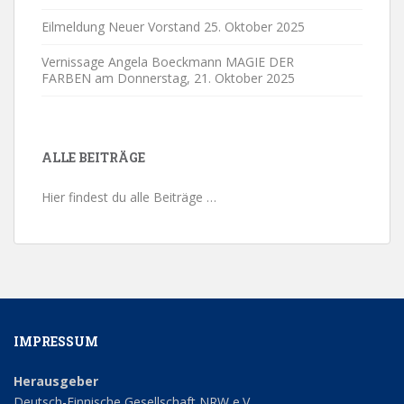
Eilmeldung Neuer Vorstand
25. Oktober 2025
Vernissage Angela Boeckmann MAGIE DER
FARBEN am Donnerstag,
21. Oktober 2025
ALLE BEITRÄGE
Hier findest du alle Beiträge …
IMPRESSUM
Herausgeber
Deutsch-Finnische Gesellschaft NRW e.V.