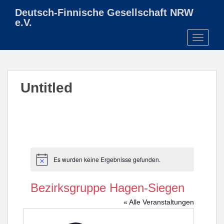
S
Deutsch-Finnische Gesellschaft NRW
k
e.V.
i
TOGGLE
p
t
o
m
Untitled
a
i
n
c
o
n
t
Es wurden keine Ergebnisse gefunden.
H
e
i
n
n
Bezirksgruppe Hagen-Siegen
w
t
e
« Alle Veranstaltungen
i
s