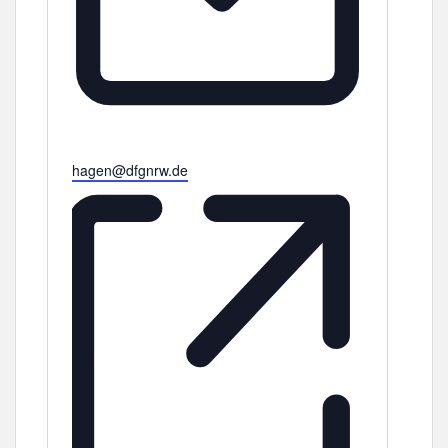
E
hagen@dfgnrw.de
m
a
i
l