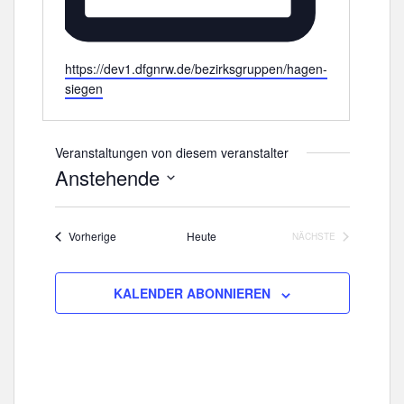
W
https://dev1.dfgnrw.de/bezirksgruppen/hagen-
e
siegen
b
s
e
Veranstaltungen von diesem veranstalter
i
Anstehende
t
D
e
a
Veranstaltungen
Vorherige
Heute
NÄCHSTE
t
VERANSTALTUNGE
u
m
KALENDER ABONNIEREN
w
ä
h
l
e