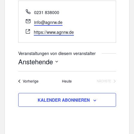
T
0231 838000
e
E
info@agnrw.de
l
m
W
e
https://www.agnrw.de
a
e
f
i
b
o
l
s
n
Veranstaltungen von diesem veranstalter
e
Anstehende
i
D
t
a
e
Veranstaltungen
Vorherige
Heute
NÄCHSTE
t
VERANSTALTUNGE
u
m
KALENDER ABONNIEREN
w
ä
h
l
e