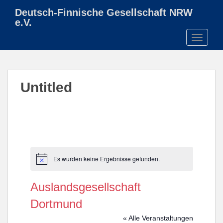
S
Deutsch-Finnische Gesellschaft NRW
k
e.V.
i
TOGGLE
p
t
o
m
Untitled
a
i
n
c
o
n
t
Es wurden keine Ergebnisse gefunden.
H
e
i
n
n
Auslandsgesellschaft
w
t
e
Dortmund
i
s
« Alle Veranstaltungen