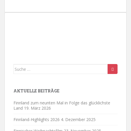
n
.
Suche
nach:
AKTUELLE BEITRÄGE
Finnland zum neunten Mal in Folge das glücklichste
Land
19. März 2026
Finnland-Highlights 2026
4. Dezember 2025
Finnischer Weihnachtsfilm
23. November 2025