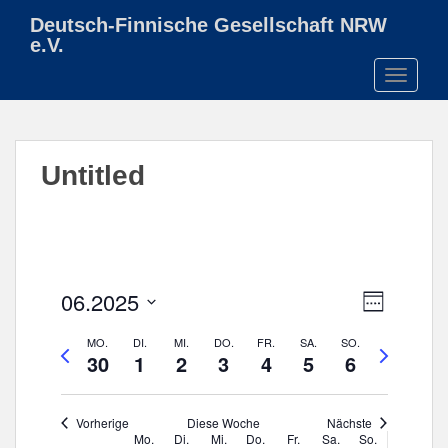
S
Deutsch-Finnische Gesellschaft NRW
k
e.V.
i
TOGGLE
p
t
o
m
Untitled
a
i
n
c
o
n
A
V
06.2025
t
W
e
n
O
D
e
r
C
MO.
DI.
MI.
DO.
FR.
SA.
SO.
s
V
N
a
n
H
30
1
2
3
4
5
6
a
i
o
ä
E
t
t
n
r
c
c
u
s
h
h
m
h
Vorherige
Diese Woche
Nächste
t
W
Mo.
Di.
Mi.
Do.
Fr.
Sa.
So.
e
s
a