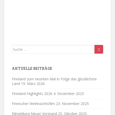
18:00
19:00
20:00
21:00
Suche
22:00
nach:
23:00
AKTUELLE BEITRÄGE
0:00
Finnland zum neunten Mal in Folge das glücklichste
Land
19. März 2026
Finnland-Highlights 2026
4. Dezember 2025
Finnischer Weihnachtsfilm
23. November 2025
Eilmeldung Neuer Vorstand
25. Oktober 2025