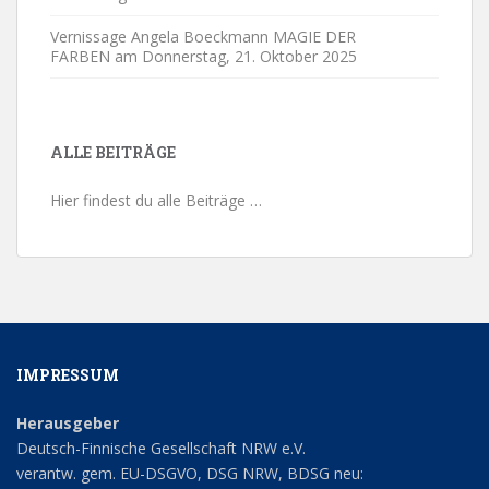
Vernissage Angela Boeckmann MAGIE DER
FARBEN am Donnerstag,
21. Oktober 2025
ALLE BEITRÄGE
Hier findest du alle Beiträge …
IMPRESSUM
Herausgeber
Deutsch-Finnische Gesellschaft NRW e.V.
verantw. gem. EU-DSGVO, DSG NRW, BDSG neu: