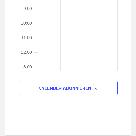
5
5
0
u
a
2
9:00
n
t
5
i
g
10:00
o
e
n
n
11:00
12:00
13:00
14:00
KALENDER ABONNIEREN
15:00
16:00
17:00