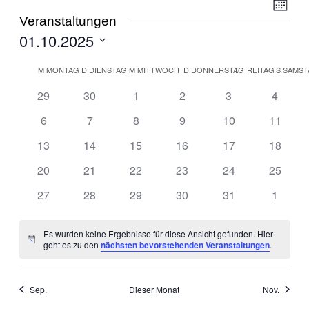
Ansic
Vera
Monat
Ansi
Navig
Veranstaltungen
Navi
01.10.2025
Datum
Kalender
wählen.
M
MONTAG
D
DIENSTAG
M
MITTWOCH
D
DONNERSTAG
F
FREITAG
S
SAMST
von
0
0
0
0
0
0
29
30
1
2
3
4
Veranstaltungen
Veranstaltungen
Veranstaltungen
Veranstaltungen
Veranstaltungen
Veranstaltungen
Veranst
0
0
0
0
0
0
6
7
8
9
10
11
Veranstaltungen
Veranstaltungen
Veranstaltungen
Veranstaltungen
Veranstaltungen
Veranst
0
0
0
0
0
0
13
14
15
16
17
18
Veranstaltungen
Veranstaltungen
Veranstaltungen
Veranstaltungen
Veranstaltungen
Veranst
0
0
0
0
0
0
20
21
22
23
24
25
Veranstaltungen
Veranstaltungen
Veranstaltungen
Veranstaltungen
Veranstaltungen
Veranst
0
0
0
0
0
0
27
28
29
30
31
1
Veranstaltungen
Veranstaltungen
Veranstaltungen
Veranstaltungen
Veranstaltungen
Veranst
Es wurden keine Ergebnisse für diese Ansicht gefunden. Hier
Hinweis
geht es zu den
nächsten bevorstehenden Veranstaltungen
.
Sep.
Dieser Monat
Nov.