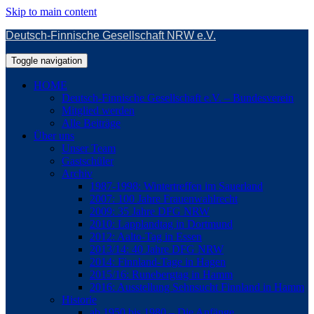
Skip to main content
Deutsch-Finnische Gesellschaft NRW e.V.
Toggle navigation
HOME
Deutsch-Finnische Gesellschaft e.V. – Bundesverein
Mitglied werden
Alle Beiträge
Über uns
Unser Team
Gastschüler
Archiv
1987-1998: Wintertreffen im Sauerland
2007: 100 Jahre Frauenwahlrecht
2009: 35 Jahre DFG NRW
2010: Lapplandtag in Dortmund
2012: Aalto-Tag in Essen
2013/14: 40 Jahre DFG NRW
2014: Finnland-Tage in Hagen
2015/16: Runebergtag in Hamm
2016: Ausstellung Sehnsucht Finnland in Hamm
Historie
ab 1950 bis 1980 – Die Anfänge