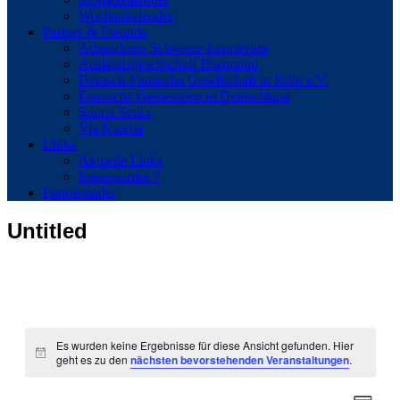
Wochenkalender
Partner & Freunde
Arbeitskreis Schwerte-Leppävirta
Auslandsgesellschaft Dortmund
Deutsch-Finnische Gesellschaft in Köln e.V.
Finnische Gemeinden in Deutschland
Suomi Seura
Via Karelia
LInks
Aktuelle Links
Interessantes ?
Partnerstädte
Untitled
Es wurden keine Ergebnisse für diese Ansicht gefunden. Hier
Hinweis
geht es zu den
nächsten bevorstehenden Veranstaltungen
.