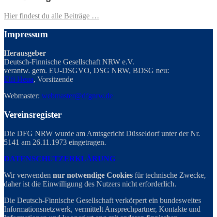
Hier findest du alle Beiträge …
Impressum
Herausgeber
Deutsch-Finnische Gesellschaft NRW e.V.
verantw. gem. EU-DSGVO, DSG NRW, BDSG neu:
Elfi Heua
, Vorsitzende
Webmaster:
webmaster@dfgnrw.de
Vereinsregister
Die DFG NRW wurde am Amtsgericht Düsseldorf unter der Nr.
5141 am 26.11.1973 eingetragen.
DATENSCHUTZERKLÄRUNG
Wir verwenden
nur notwendige Cookies
für technische Zwecke,
daher ist die Einwilligung des Nutzers nicht erforderlich.
Die Deutsch-Finnische Gesellschaft verkörpert ein bundesweites
Informationsnetzwerk, vermittelt Ansprechpartner, Kontakte und