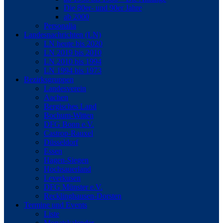
Die 80er- und 90er Jahre
ab 2000
Personalia
Landesnachrichten (LN)
LN heute bis 2020
LN 2019 bis 2010
LN 2010 bis 1994
LN 1994 bis 1973
Bezirksgruppen
Landesverein
Aachen
Bergisches Land
Bochum-Witten
DFG Bonn e.V.
Castrop-Rauxel
Düsseldorf
Essen
Hagen-Siegen
Hochsauerland
Leverkusen
DFG Münster e.V.
Recklinghausen-Dorsten
Termine und Events
Liste
Monatskalender