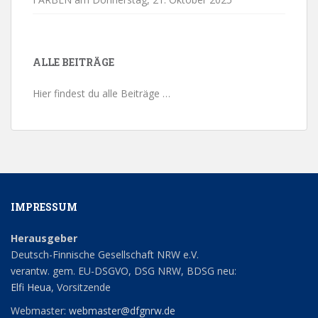
ALLE BEITRÄGE
Hier findest du alle Beiträge …
IMPRESSUM
Herausgeber
Deutsch-Finnische Gesellschaft NRW e.V.
verantw. gem. EU-DSGVO, DSG NRW, BDSG neu:
Elfi Heua
, Vorsitzende
Webmaster:
webmaster@dfgnrw.de