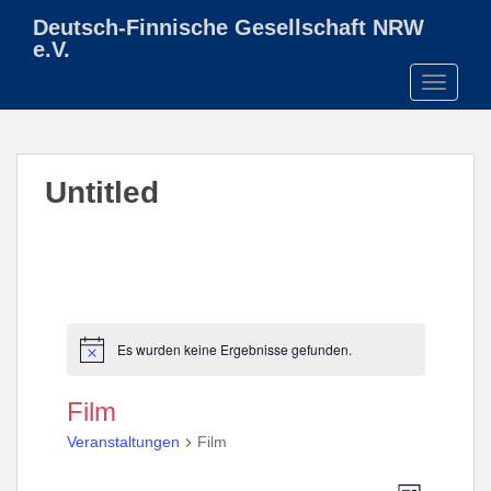
S
Deutsch-Finnische Gesellschaft NRW
k
e.V.
i
TOGGLE
p
t
o
m
Untitled
a
i
n
c
o
n
t
Es wurden keine Ergebnisse gefunden.
H
e
i
n
n
Film
w
t
e
Veranstaltungen
Film
i
s