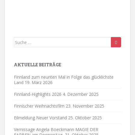
n
o
-
n
N
a
v
i
Suche
g
nach:
a
t
i
AKTUELLE BEITRÄGE
o
n
Finnland zum neunten Mal in Folge das glücklichste
Land
19. März 2026
Finnland-Highlights 2026
4. Dezember 2025
Finnischer Weihnachtsfilm
23. November 2025
Eilmeldung Neuer Vorstand
25. Oktober 2025
Vernissage Angela Boeckmann MAGIE DER
FARBEN am Donnerstag,
21. Oktober 2025