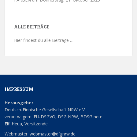
ALLE BEITRÄGE
Hier findest du alle Beiträge …
IMPRESSUM
Herausgeber
Deutsch-Finnische Gesellschaft NRW e.V.
verantw. gem. EU-DSGVO, DSG NRW, BDSG neu:
Elfi Heua
, Vorsitzende
Webmaster:
webmaster@dfgnrw.de