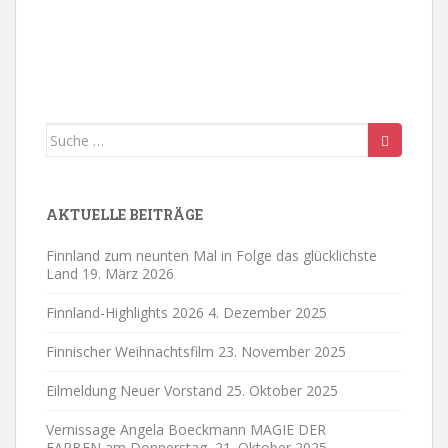
n
o
-
n
N
a
v
i
Suche
g
nach:
a
t
i
AKTUELLE BEITRÄGE
o
n
Finnland zum neunten Mal in Folge das glücklichste
Land
19. März 2026
Finnland-Highlights 2026
4. Dezember 2025
Finnischer Weihnachtsfilm
23. November 2025
Eilmeldung Neuer Vorstand
25. Oktober 2025
Vernissage Angela Boeckmann MAGIE DER
FARBEN am Donnerstag,
21. Oktober 2025