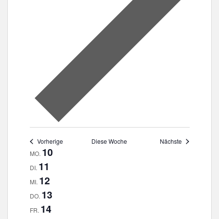
Vorherige
Diese Woche
Nächste
W
10
MO.
o
11
DI.
c
12
MI.
h
13
DO.
e
14
FR.
v