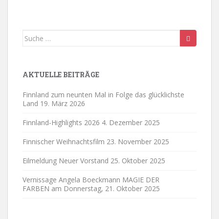
d
d
d
d
d
d
d
1
e
e
m
r
r
r
a
a
a
a
a
a
a
0
r
r
b
1
1
1
y
y
y
y
y
y
y
,
1
1
e
4
5
6
Suche
2
.
1
.
2
.
r
.
,
.
,
.
,
.
nach:
0
,
,
1
2
2
2
2
2
2
3
0
0
0
5
0
0
,
2
2
2
AKTUELLE BEITRÄGE
2
2
2
5
5
5
5
5
0
Finnland zum neunten Mal in Folge das glücklichste
2
Land
19. März 2026
5
Finnland-Highlights 2026
4. Dezember 2025
Finnischer Weihnachtsfilm
23. November 2025
Eilmeldung Neuer Vorstand
25. Oktober 2025
Vernissage Angela Boeckmann MAGIE DER
FARBEN am Donnerstag,
21. Oktober 2025