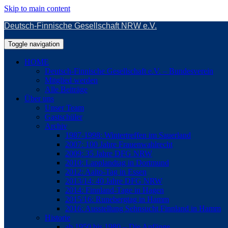
Skip to main content
Deutsch-Finnische Gesellschaft NRW e.V.
Toggle navigation
HOME
Deutsch-Finnische Gesellschaft e.V. – Bundesverein
Mitglied werden
Alle Beiträge
Über uns
Unser Team
Gastschüler
Archiv
1987-1998: Wintertreffen im Sauerland
2007: 100 Jahre Frauenwahlrecht
2009: 35 Jahre DFG NRW
2010: Lapplandtag in Dortmund
2012: Aalto-Tag in Essen
2013/14: 40 Jahre DFG NRW
2014: Finnland-Tage in Hagen
2015/16: Runebergtag in Hamm
2016: Ausstellung Sehnsucht Finnland in Hamm
Historie
ab 1950 bis 1980 – Die Anfänge