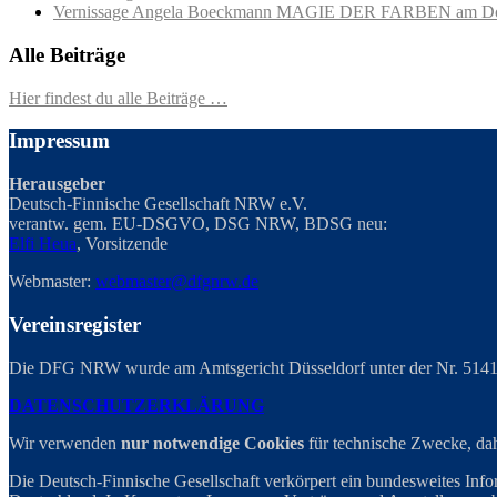
Vernissage Angela Boeckmann MAGIE DER FARBEN am Do
Alle Beiträge
Hier findest du alle Beiträge …
Impressum
Herausgeber
Deutsch-Finnische Gesellschaft NRW e.V.
verantw. gem. EU-DSGVO, DSG NRW, BDSG neu:
Elfi Heua
, Vorsitzende
Webmaster:
webmaster@dfgnrw.de
Vereinsregister
Die DFG NRW wurde am Amtsgericht Düsseldorf unter der Nr. 5141 
DATENSCHUTZERKLÄRUNG
Wir verwenden
nur notwendige Cookies
für technische Zwecke, dahe
Die Deutsch-Finnische Gesellschaft verkörpert ein bundesweites Infor