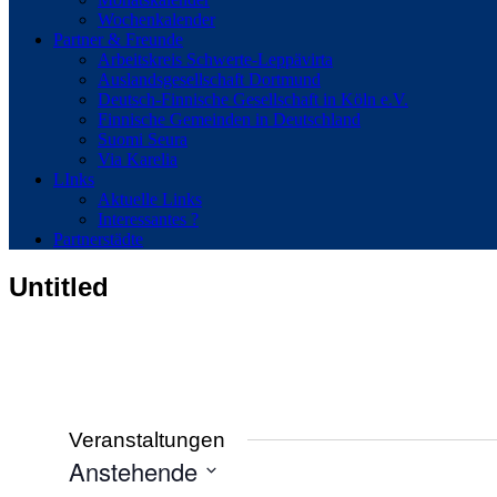
Wochenkalender
Partner & Freunde
Arbeitskreis Schwerte-Leppävirta
Auslandsgesellschaft Dortmund
Deutsch-Finnische Gesellschaft in Köln e.V.
Finnische Gemeinden in Deutschland
Suomi Seura
Via Karelia
LInks
Aktuelle Links
Interessantes ?
Partnerstädte
Untitled
Veranstaltungen
Anstehende