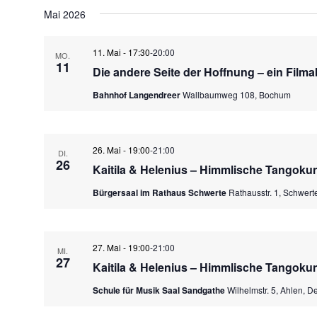
Datum
wählen.
Mai 2026
11. Mai - 17:30
-
20:00
MO.
11
Die andere Seite der Hoffnung – ein Film
Bahnhof Langendreer
Wallbaumweg 108, Bochum
26. Mai - 19:00
-
21:00
DI.
26
Kaitila & Helenius – Himmlische Tangoku
Bürgersaal im Rathaus Schwerte
Rathausstr. 1, Schwert
27. Mai - 19:00
-
21:00
MI.
27
Kaitila & Helenius – Himmlische Tangoku
Schule für Musik Saal Sandgathe
Wilhelmstr. 5, Ahlen, D