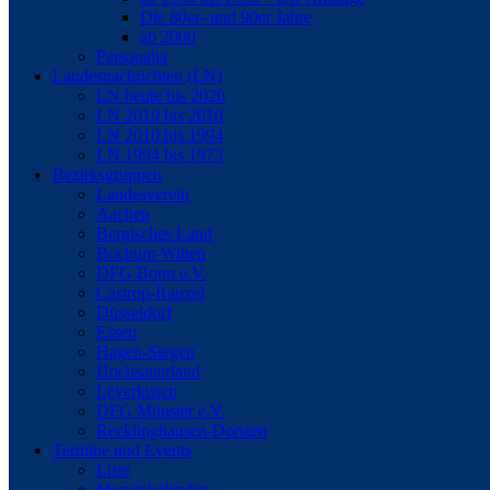
Die 80er- und 90er Jahre
ab 2000
Personalia
Landesnachrichten (LN)
LN heute bis 2020
LN 2019 bis 2010
LN 2010 bis 1994
LN 1994 bis 1973
Bezirksgruppen
Landesverein
Aachen
Bergisches Land
Bochum-Witten
DFG Bonn e.V.
Castrop-Rauxel
Düsseldorf
Essen
Hagen-Siegen
Hochsauerland
Leverkusen
DFG Münster e.V.
Recklinghausen-Dorsten
Termine und Events
Liste
Monatskalender