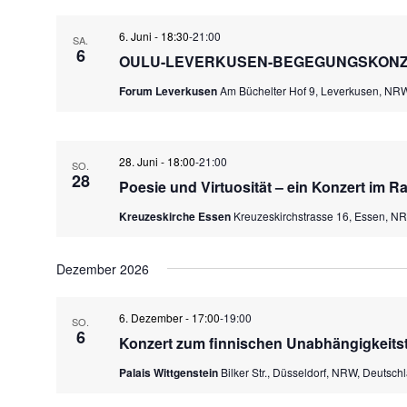
6. Juni - 18:30
-
21:00
SA.
6
OULU-LEVERKUSEN-BEGEGUNGSKON
Forum Leverkusen
Am Büchelter Hof 9, Leverkusen, NR
28. Juni - 18:00
-
21:00
SO.
28
Poesie und Virtuosität – ein Konzert im R
Kreuzeskirche Essen
Kreuzeskirchstrasse 16, Essen, N
Dezember 2026
6. Dezember - 17:00
-
19:00
SO.
6
Konzert zum finnischen Unabhängigkeitst
Palais Wittgenstein
Bilker Str., Düsseldorf, NRW, Deutsch