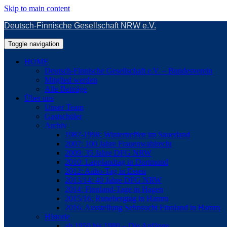
Skip to main content
Deutsch-Finnische Gesellschaft NRW e.V.
Toggle navigation
HOME
Deutsch-Finnische Gesellschaft e.V. – Bundesverein
Mitglied werden
Alle Beiträge
Über uns
Unser Team
Gastschüler
Archiv
1987-1998: Wintertreffen im Sauerland
2007: 100 Jahre Frauenwahlrecht
2009: 35 Jahre DFG NRW
2010: Lapplandtag in Dortmund
2012: Aalto-Tag in Essen
2013/14: 40 Jahre DFG NRW
2014: Finnland-Tage in Hagen
2015/16: Runebergtag in Hamm
2016: Ausstellung Sehnsucht Finnland in Hamm
Historie
ab 1950 bis 1980 – Die Anfänge