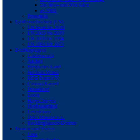
Die 80er- und 90er Jahre
ab 2000
Personalia
Landesnachrichten (LN)
LN heute bis 2020
LN 2019 bis 2010
LN 2010 bis 1994
LN 1994 bis 1973
Bezirksgruppen
Landesverein
Aachen
Bergisches Land
Bochum-Witten
DFG Bonn e.V.
Castrop-Rauxel
Düsseldorf
Essen
Hagen-Siegen
Hochsauerland
Leverkusen
DFG Münster e.V.
Recklinghausen-Dorsten
Termine und Events
Liste
Monatskalender