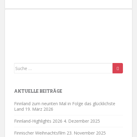
a
v
i
g
a
t
i
o
n
Suche
nach:
AKTUELLE BEITRÄGE
Finnland zum neunten Mal in Folge das glücklichste
Land
19. März 2026
Finnland-Highlights 2026
4. Dezember 2025
Finnischer Weihnachtsfilm
23. November 2025