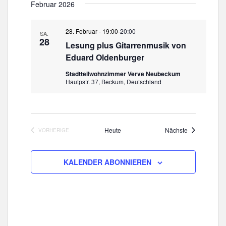
i
E
Februar 2026
n
a
c
s
t
h
t
u
28. Februar - 19:00
-
20:00
SA.
a
t
28
m
Lesung plus Gitarrenmusik von
l
e
w
Eduard Oldenburger
t
ä
n
u
Stadtteilwohnzimmer Verve Neubeckum
h
-
Hautpstr. 37, Beckum, Deutschland
n
l
N
g
e
a
A
n
n
v
.
s
Veranstaltun
Heute
Nächste
i
VORHERIGE
VERANSTALTUNGEN
i
g
c
a
h
KALENDER ABONNIEREN
t
t
e
i
n
o
-
n
N