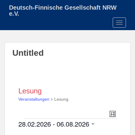
S
Deutsch-Finnische Gesellschaft NRW
k
e.V.
i
TOGGLE
p
t
o
m
Untitled
a
i
n
c
o
n
Lesung
t
Veranstaltungen
Lesung
e
n
A
V
t
L
e
n
Veranstaltungen
I
28.02.2026
 - 
06.08.2026
r
S
s
T
a
D