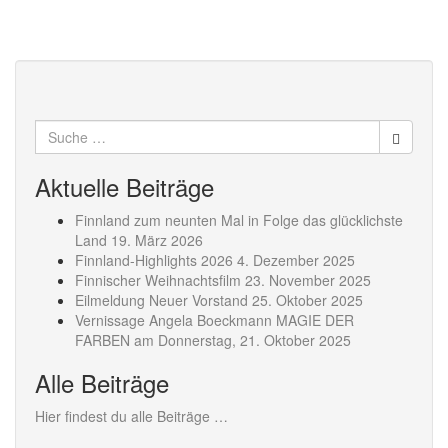
17:00
18:00
Suche
19:00
nach:
Aktuelle Beiträge
20:00
Finnland zum neunten Mal in Folge das glücklichste
Land
19. März 2026
21:00
Finnland-Highlights 2026
4. Dezember 2025
Finnischer Weihnachtsfilm
23. November 2025
22:00
Eilmeldung Neuer Vorstand
25. Oktober 2025
Vernissage Angela Boeckmann MAGIE DER
23:00
FARBEN am Donnerstag,
21. Oktober 2025
0:00
Alle Beiträge
Hier findest du alle Beiträge …