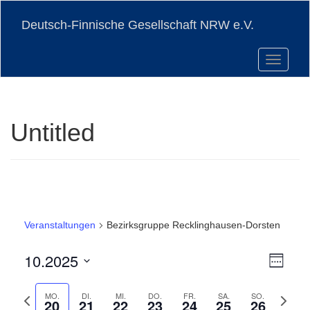
Skip
to
Deutsch-Finnische Gesellschaft NRW e.V.
main
content
Toggle n
Untitled
Veranstaltungen
Bezirksgruppe Recklinghausen-Dorsten
Vera
10.2025
Ansi
Woche
Ansi
Datum
Navi
Navi
auswählen.
Vorherige
Nächst
MO.
DI.
MI.
DO.
FR.
SA.
SO.
20
21
22
23
24
25
26
Woche
Woche