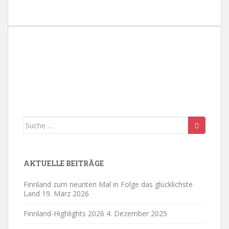
17:00
18:00
19:00
20:00
21:00
Suche
22:00
nach:
23:00
AKTUELLE BEITRÄGE
0:00
Finnland zum neunten Mal in Folge das glücklichste
Land
19. März 2026
Finnland-Highlights 2026
4. Dezember 2025