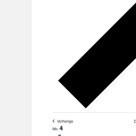
Vorherige
D
W
4
Mo.
o