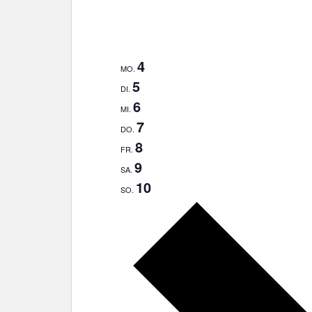
4
MO.
5
DI.
6
MI.
7
DO.
8
FR.
9
SA.
10
SO.
N
ä
c
h
s
t
e