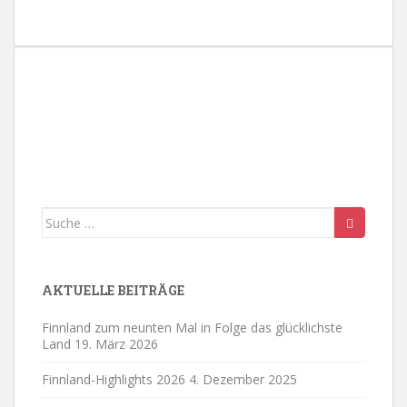
17:00
18:00
19:00
20:00
21:00
Suche
22:00
nach:
23:00
AKTUELLE BEITRÄGE
0:00
Finnland zum neunten Mal in Folge das glücklichste
Land
19. März 2026
Finnland-Highlights 2026
4. Dezember 2025