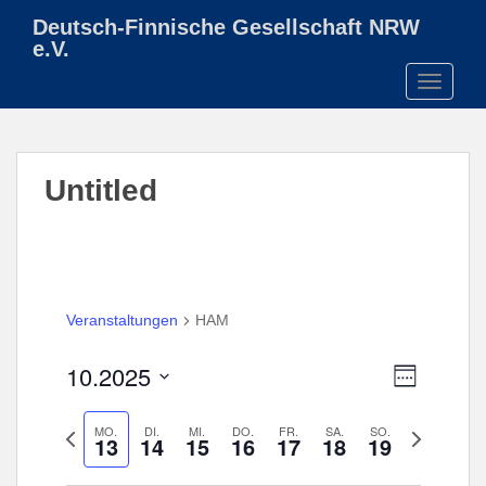
S
Deutsch-Finnische Gesellschaft NRW
k
e.V.
i
TOGGLE
p
t
o
m
Untitled
a
i
n
c
o
n
Veranstaltungen
HAM
t
e
A
V
10.2025
W
n
e
n
O
D
t
r
C
s
V
a
N
MO.
DI.
MI.
DO.
FR.
SA.
SO.
H
a
13
14
15
16
17
18
19
i
E
o
t
ä
n
r
u
c