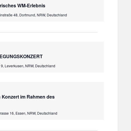
n
o
risches WM-Erlebnis
-
n
N
instraße 48, Dortmund, NRW, Deutschland
a
v
i
g
a
t
GEGUNGSKONZERT
i
o
 9, Leverkusen, NRW, Deutschland
n
in Konzert im Rahmen des
trasse 16, Essen, NRW, Deutschland