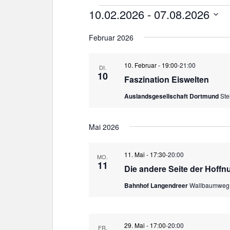
Veranstaltungen
10.02.2026
 - 
07.08.2026
D
Februar 2026
a
t
u
10. Februar - 19:00
-
21:00
DI.
10
m
Faszination Eiswelten
w
Auslandsgesellschaft Dortmund
Ste
ä
h
l
Mai 2026
e
n
11. Mai - 17:30
-
20:00
MO.
.
11
Die andere Seite der Hoffn
Bahnhof Langendreer
Wallbaumweg
29. Mai - 17:00
-
20:00
FR.